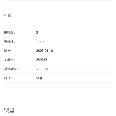
정보
글번호 :
5
작성자 :
관리자
날 짜 :
2005-03-10
조회수 :
259756
첨부파일 :
파일없음
태그 :
없음
댓글