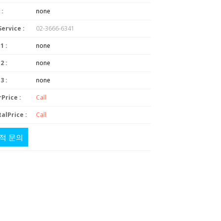
 :
none
Service :
02-3666-6341
1 :
none
2 :
none
3 :
none
Price :
Call
alPrice :
Call
적 문의