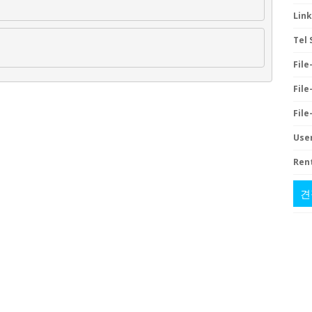
Link
Tel 
File-
File-
File-
User
Rent
견