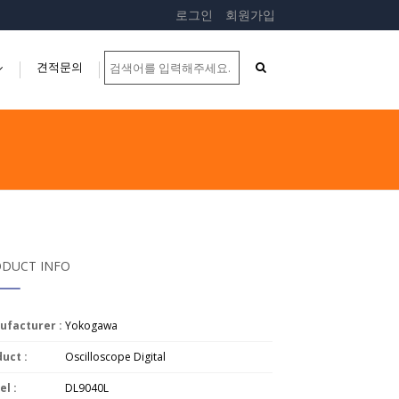
로그인
회원가입
견적문의
...
DUCT INFO
ufacturer :
Yokogawa
uct :
Oscilloscope Digital
l :
DL9040L