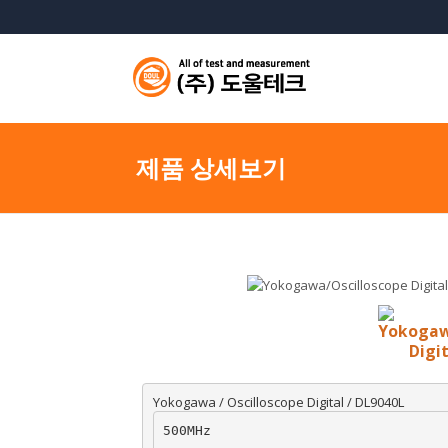
제품 상세보기
Yokogawa / Oscilloscope Digital / DL9040L
500MHz