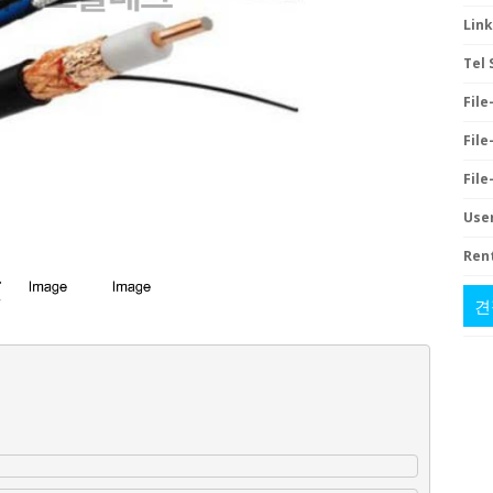
Link
Tel 
File-
File-
File-
User
Rent
견