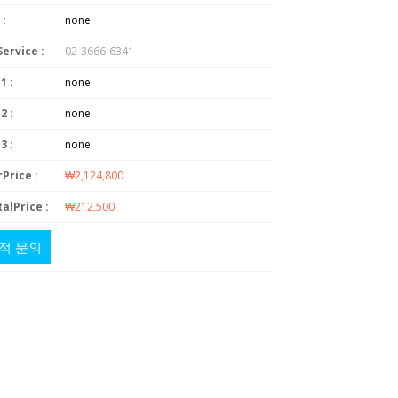
 :
none
Service :
02-3666-6341
1 :
none
2 :
none
3 :
none
Price :
₩2,124,800
alPrice :
₩212,500
적 문의